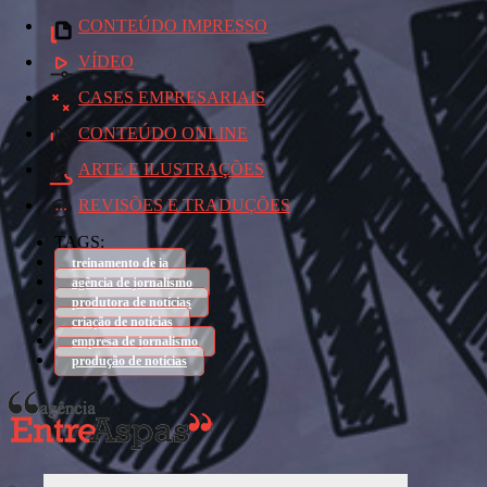
CONTEÚDO IMPRESSO
VÍDEO
CASES EMPRESARIAIS
CONTEÚDO ONLINE
ARTE E ILUSTRAÇÕES
REVISÕES E TRADUÇÕES
TAGS:
treinamento de ia
agência de jornalismo
produtora de notícias
criação de notícias
empresa de jornalismo
produção de notícias