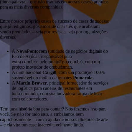
(linda palavra – que não usamos em nossos cases) prêmios
para as mais diversas companhias.
Entre nossos próprios cases de sucesso de cases de sucesso
que já redigimos, gostamos de citar três que acabaram
sendo premiados – seja por revistas, seja por organizações
diversas.
A
NovaPontocom
(unidade de negócios digitais do
Pão de Açúcar, responsável pelo
extra.com.br e pelo pontoFrio.com.br), com um
projeto inovador de ombudsman.
A multinacional
Cargill
, com sua produção 100%
sustentável do molho de tomates
Pomarola.
A
Martin Brower
, principal fornecedor de serviços
de logística para cadeias de restaurantes em
todo o mundo, com sua inovadora forma de lidar
com colaboradores.
Tem uma história boa para contar? Nós fazemos isso para
você. Se não for tudo isso, a embalamos bem
caprichosamente – com a ajuda de nossos diretores de arte
– e ela vira um case inacreditavelmente lindo.