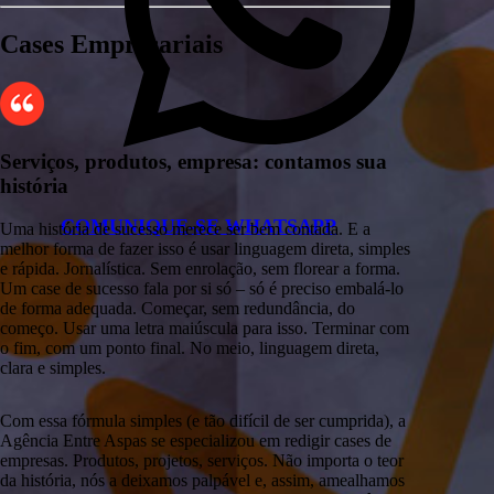
Cases Empresariais
Serviços, produtos, empresa: contamos sua
história
COMUNIQUE-SE
WHATSAPP
Uma história de sucesso merece ser bem contada. E a
melhor forma de fazer isso é usar linguagem direta, simples
e rápida. Jornalística. Sem enrolação, sem florear a forma.
Um case de sucesso fala por si só – só é preciso embalá-lo
de forma adequada. Começar, sem redundância, do
começo. Usar uma letra maiúscula para isso. Terminar com
o fim, com um ponto final. No meio, linguagem direta,
clara e simples.
Com essa fórmula simples (e tão difícil de ser cumprida), a
Agência Entre Aspas se especializou em redigir cases de
empresas. Produtos, projetos, serviços. Não importa o teor
da história, nós a deixamos palpável e, assim, amealhamos